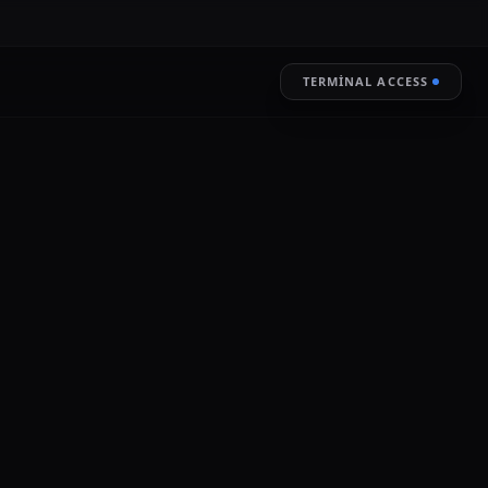
TERMINAL ACCESS
an
RESTORE
k
LIVE ENCRYPTION