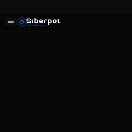
türkiye veri
firmalar si
detection 
SIBERPOL INTELLIGENCE UNIT
DR
RELAY SIGNAL