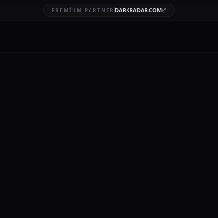
DARKRADAR.COM
PREMIUM PARTNER
 sızıntısı tespiti yap
ber güvenlik data lea
Türkiye
AFT
4 DK