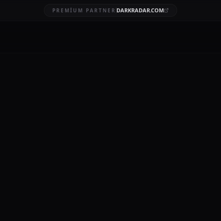
DARKRADAR.COM
PREMIUM PARTNER
sı Tespiti Nasıl Yapılır
AFT
5 DK